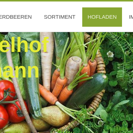
ERDBEEREN
SORTIMENT
HOFLADEN
I
elhof
mann